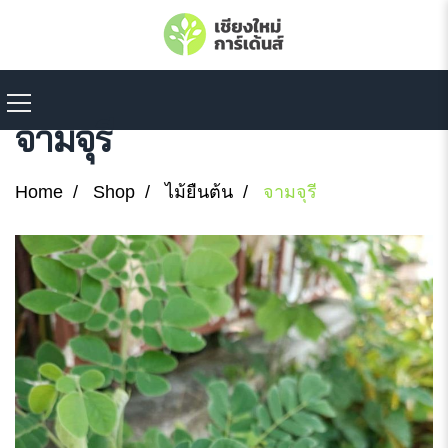
จามจุรี
Home
Shop
ไม้ยืนต้น
จามจุรี