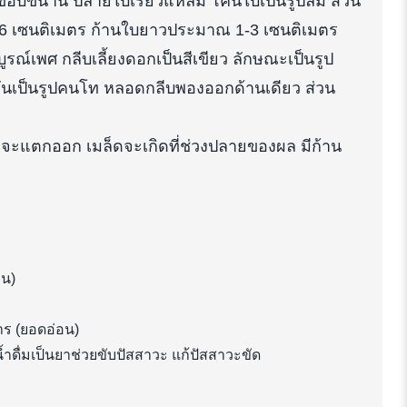
ปขอบขนาน ปลายใบเรียวแหลม โคนใบเป็นรูปลิ่ม ส่วน
6 เซนติเมตร ก้านใบยาวประมาณ 1-3 เซนติเมตร
ณ์เพศ กลีบเลี้ยงดอกเป็นสีเขียว ลักษณะเป็นรูป
กันเป็นรูปคนโท หลอดกลีบพองออกด้านเดียว ส่วน
งจะแตกออก เมล็ดจะเกิดที่ช่วงปลายของผล มีก้าน
อน)
ร (ยอดอ่อน)
ำดื่มเป็นยาช่วยขับปัสสาวะ แก้ปัสสาวะขัด