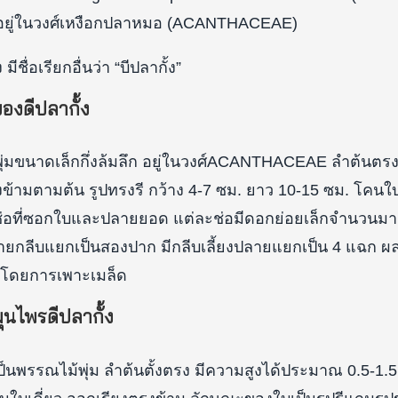
ดอยู่ในวงศ์เหงือกปลาหมอ (ACANTHACEAE)
ีชื่อเรียกอื่นว่า “บีปลากั้ง”
องดีปลากั้ง
ม้พุ่มขนาดเล็กกึ่งล้มลึก อยู่ในวงศ์ACANTHACEAE ลำต้นตรง
งตรงข้ามตามต้น รูปทรงรี กว้าง 4-7 ซม. ยาว 10-15 ซม. โ
นช่อที่ซอกใบและปลายยอด แต่ละช่อมีดอกย่อยเล็กจำนวนมาก
ปลายกลีบแยกเป็นสองปาก มีกลีบเลี้ยงปลายแยกเป็น 4 แฉก ผ
ุ์โดยการเพาะเมล็ด
นไพรดีปลากั้ง
ป็นพรรณไม้พุ่ม ลำต้นตั้งตรง มีความสูงได้ประมาณ 0.5-1.