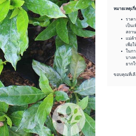
หมายเหตุเกี่
ราคา
เป็นเ
สถานะ
แม่ค้
เพื่อ
ในการ
บางคร
ยากใ
ขอบคุณที่เลื