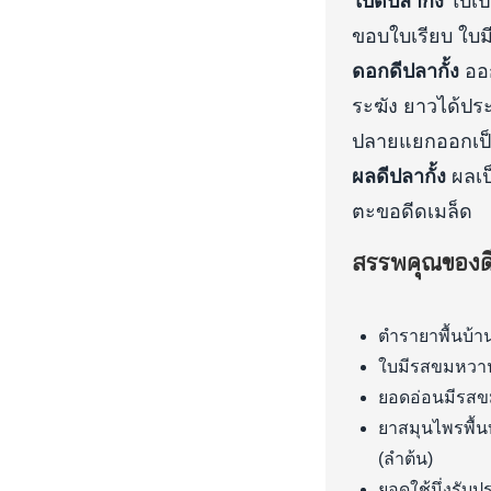
ใบดีปลากั้ง
ใบเป
ขอบใบเรียบ ใบ
ดอกดีปลากั้ง
ออก
ระฆัง ยาวได้ปร
ปลายแยกออกเป็
ผลดีปลากั้ง
ผลเป
ตะขอดีดเมล็ด
สรรพคุณของดี
ตำรายาพื้นบ้า
ใบมีรสขมหวาน
ยอดอ่อนมีรสข
ยาสมุนไพรพื้น
(ลำต้น)
ยอดใช้นึ่งรับ