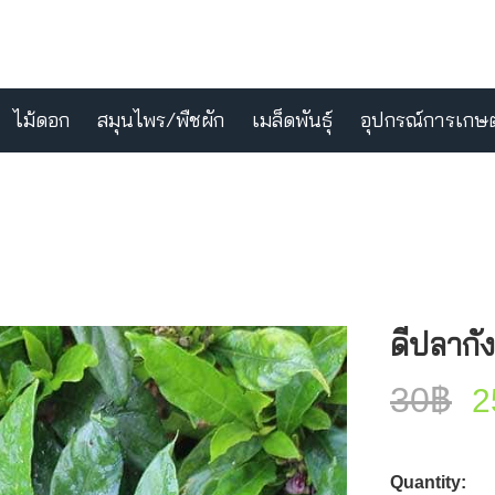
ไม้ดอก
สมุนไพร/พืชผัก
เมล็ดพันธุ์
อุปกรณ์การเกษ
ดีปลากั้ง
30
฿
2
Quantity: