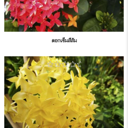
ดอกเข็มสีส้ม
0
out
of
5