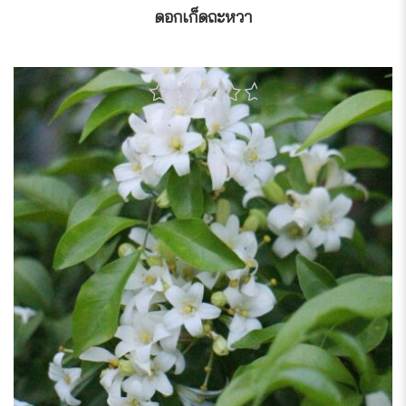
ดอกเก็ดถะหวา
0
out
of
5