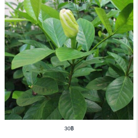
0
out
of
5
30
฿