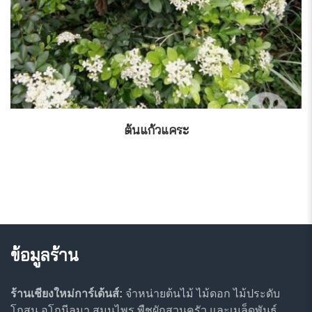
ต้นแก้วแคระ
ข้อมูลร้าน
ร้านเชียงใหม่การ์เด้นส์:
จำหน่ายต้นไม้ ไม้ดอก ไม้ประดับ
โกสน อโกนีลมา สมุนไพร พืชผักสวนครัว และเมล็ดพันธุ์