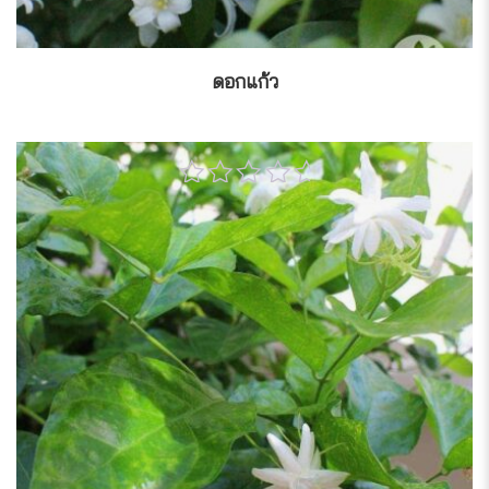
ดอกแก้ว
0
out
of
5