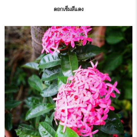
ดอกเข็มสีแดง
0
out
of
5