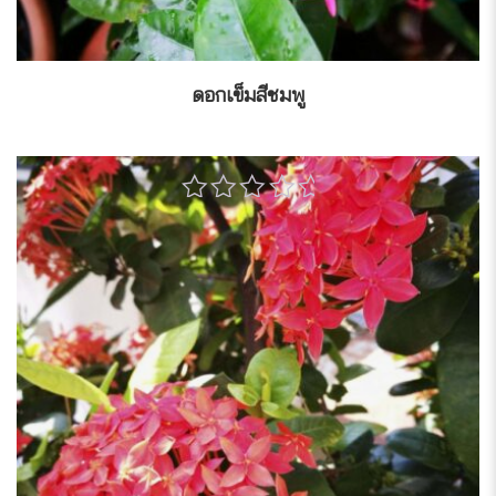
ดอกเข็มสีชมพู
0
out
of
5