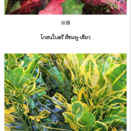
80
฿
โกสนใบตรี สีชมพู-เขียว
0
out
of
5