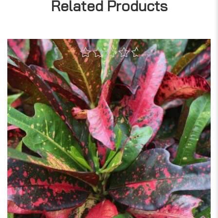
Related Products
0
out
of
5