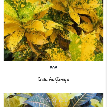
50
฿
โกสน พันธุ์ใบขนุน