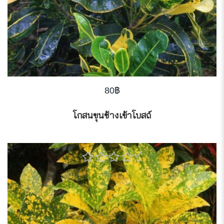
80
฿
โกสนขุนช้างเข้าโบสถ์
0
out
of
5