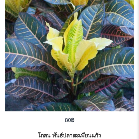
0
out
of
5
80
฿
โกสน พันธ์ปลาตะเพียนแก้ว