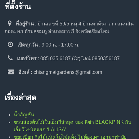
ที่ตั้งร้าน
ที่อยู่ร้าน
: บ้านเลขที่ 59/5 หมู่ 4 บ้านท่าต้นกวาว ถนนสัน
กอละหก ตำบลชมภู อำเภอสารภี จังหวัดเชียงใหม่
เปิดทุกวัน
: 9.00 น. - 17.00 น.
เบอร์โทร
: 085 035 6187 (Or) ไลน์ 0850356187
อีเมล์ :
chiangmaigardens@gmail.com
เรื่องล่าสุด
น้ำอัญชัน
ชวนส่องต้นไม้ในเอ็มวีล่าสุด ของ ลิซ่า BLACKPINK กับ
เอ็มวีโซโล่แรก ‘LALISA’
ขยะเปียก กิ่งไม้แห้ง ใบไม้แห้ง ไม่ต้องเผา เอามาทำปุ๋ย