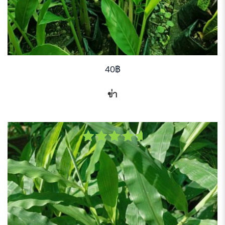
40
฿
ข่า
5.00
out
of 5