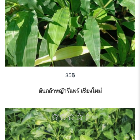
35
฿
ต้นกล้าหญ้ารีแพร์ เชียงใหม่
0
out