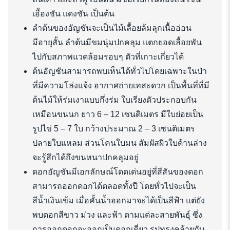
เอื้องชัน แดงชัน เป็นต้น
ลำต้นของอัญชันจะเป็นไม้เลื้อยล้มลุกเนื้ออ่อน
มีอายุสั้น ลำต้นมีขมนุ่มปกคลุม แตกยอดเลื้อยพัน
ไปกับสภาพแวดล้อมรอบๆ ตัวที่เกาะเกี่ยวได้
ต้นอัญชันสามารถพบเห็นได้ทั่วไปโดยเฉพาะในป่า
ที่มีความโล่งแจ้ง อากาศถ่ายเทสะดวก เป็นพื้นที่ที่มี
ต้นไม้ให้ร่มเงาแบบกึ่งร่ม ใบเรียงตัวประกอบกัน
เหมือนขนนก ยาว 6 – 12 เซนติเมตร มีใบย่อยเป็น
รูปไข่ 5 – 7 ใบ กว้างประมาณ 2 – 3 เซนติเมตร
ปลายใบแหลม ส่วนโคนใบมน สัมผัสผิวใบด้านล่าง
จะรู้สึกได้ถึงขนหนาปกคลุมอยู่
ดอกอัญชันมีเอกลักษณ์โดดเด่นอยู่ที่สีสันของดอก
สามารถออกดอกได้ตลอดทั้งปี โดยทั่วไปจะเป็น
สีน้ำเงินเข้ม เมื่อคั้นน้ำออกมาจะได้เป็นสีฟ้า แต่ยัง
พบดอกสีขาว ม่วง และฟ้า ตามแต่ละสายพันธุ์ ซึ่ง
การออกดอกจะออกเป็นดอกเดี่ยว รูปทรงคล้ายกับ