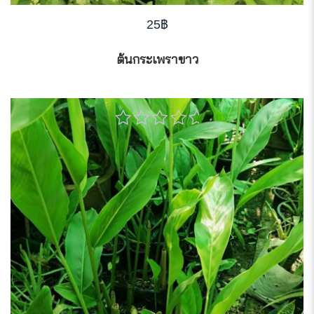
25
฿
ต้นกระเพราขาว
0
out
of
5