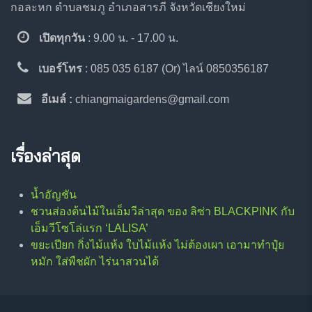
กอละหก ตำบลชมภู อำเภอสารภี จังหวัดเชียงใหม่
เปิดทุกวัน
: 9.00 น. - 17.00 น.
เบอร์โทร
: 085 035 6187 (Or) ไลน์ 0850356187
อีเมล์ :
chiangmaigardens@gmail.com
เรื่องล่าสุด
น้ำอัญชัน
ชวนส่องต้นไม้ในเอ็มวีล่าสุด ของ ลิซ่า BLACKPINK กับ
เอ็มวีโซโล่แรก ‘LALISA’
ขยะเปียก กิ่งไม้แห้ง ใบไม้แห้ง ไม่ต้องเผา เอามาทำปุ๋ย
หมัก ใส่พืชผัก ไร่นาสวนได้