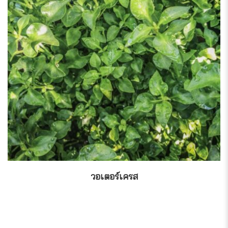
of
5
วอเตอร์เครส