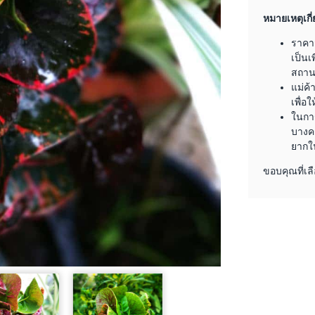
หมายเหตุเกี่
ราคา
เป็นเ
สถานะ
แม่ค้
เพื่อ
ในการ
บางคร
ยากใ
ขอบคุณที่เลื