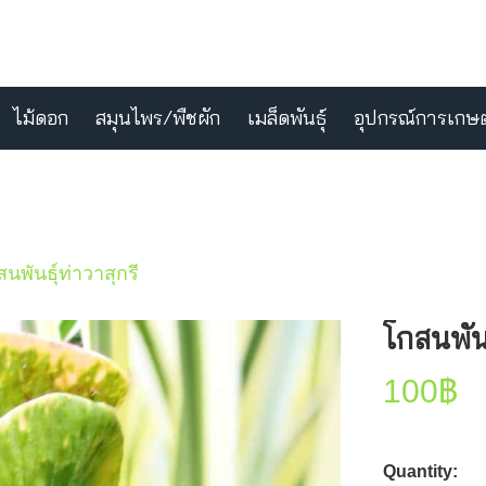
ไม้ดอก
สมุนไพร/พืชผัก
เมล็ดพันธุ์
อุปกรณ์การเกษ
นพันธุ์ท่าวาสุกรี
โกสนพันธ
100
฿
Quantity: