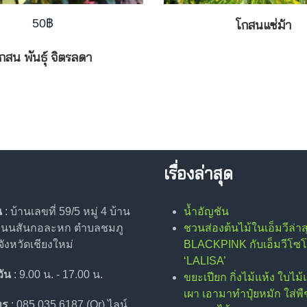
50
฿
โกสนแซ่ม้า
กสน พันธุ์ จิตรลดา
เรื่องล่าสุด
น
: บ้านเลขที่ 59/5 หมู่ 4 บ้าน
น้ำอัญชัน
 ถนนสันกอละหก ตำบลชมภู
ชวนส่องต้นไม้ในเอ็มวีล่าส
ังหวัดเชียงใหม่
BLACKPINK กับเอ็มวีโซโ
‘LALISA’
วัน
: 9.00 น. - 17.00 น.
ขยะเปียก กิ่งไม้แห้ง ใบไม้
เผา เอามาทำปุ๋ยหมัก ใส่พืช
ทร
: 085 035 6187 (Or) ไลน์