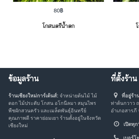
80
฿
โกสนตรีน้ำตก
โ
ข้อมูลร้าน
ที่ตั้งร้าน
ร้านเชียงใหม่การ์เด้นส์:
จำหน่ายต้นไม้ ไม้
ที่อยู่ร้า
ดอก ไม้ประดับ โกสน อโกนีลมา สมุนไพร
ท่าต้นกวาว
พืชผักสวนครัว และเมล็ดพันธุ์อินทรีย์
อำเภอสารภี จ
คุณภาพดี ราคาย่อมเยา ร้านตั้งอยู่ในจังหวัด
เปิดทุก
เชียงใหม่
เบอร์โ