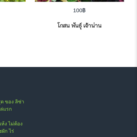
100
฿
โกสน พันธุ์ เจ้าน่าน
ุด ของ ลิซ่า
ล่แรก
แห้ง ไม่ต้อง
ผัก ไร่