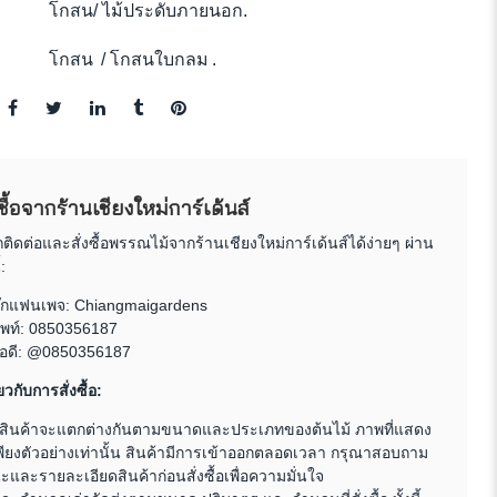
โกสน
/
ไม้ประดับภายนอก
.
โกสน
/
โกสนใบกลม
.
งซื้อจากร้านเชียงใหม่การ์เด้นส์
ิดต่อและสั่งซื้อพรรณไม้จากร้านเชียงใหม่การ์เด้นส์ได้ง่ายๆ ผ่าน
:
ุ๊กแฟนเพจ:
Chiangmaigardens
พท์:
0850356187
ไอดี: @0850356187
ยวกับการสั่งซื้อ:
สินค้าจะแตกต่างกันตามขนาดและประเภทของต้นไม้ ภาพที่แสดง
พียงตัวอย่างเท่านั้น สินค้ามีการเข้าออกตลอดเวลา กรุณาสอบถาม
และรายละเอียดสินค้าก่อนสั่งซื้อเพื่อความมั่นใจ