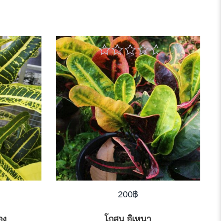
0
out
of
5
200
฿
อง
โกสน อิเหนา