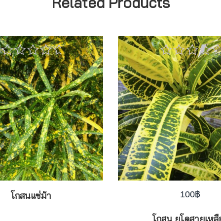
Related Products
0
0
out
out
of
of
5
5
100
฿
โกสนแซ่ม้า
โกสน ยูโดสายเหลื