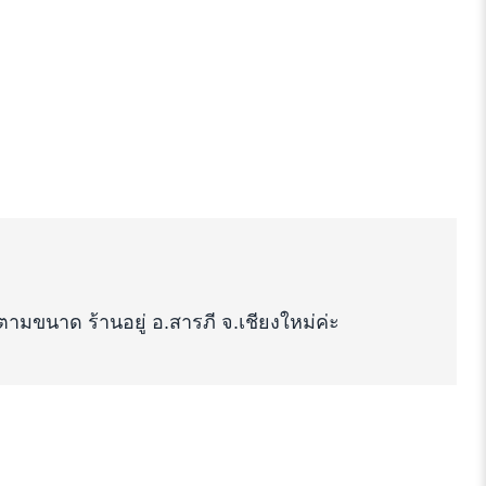
มขนาด ร้านอยู่ อ.​สารภี จ.​เชียงใหม่ค่ะ