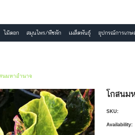
ไม้ดอก
สมุนไพร/พืชผัก
เมล็ดพันธุ์
อุปกรณ์การเกษ
สนมหาอำนาจ
โกสนม
SKU:
Availability: