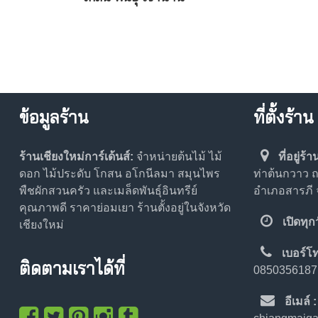
ข้อมูลร้าน
ที่ตั้งร้าน
ร้านเชียงใหม่การ์เด้นส์:
จำหน่ายต้นไม้ ไม้
ที่อยู่ร้า
ดอก ไม้ประดับ โกสน อโกนีลมา สมุนไพร
ท่าต้นกวาว
พืชผักสวนครัว และเมล็ดพันธุ์อินทรีย์
อำเภอสารภี จ
คุณภาพดี ราคาย่อมเยา ร้านตั้งอยู่ในจังหวัด
เปิดทุก
เชียงใหม่
เบอร์โ
ติดตามเราได้ที่
0850356187
อีเมล์ :