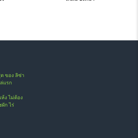
ุด ของ ลิซ่า
ล่แรก
แห้ง ไม่ต้อง
ผัก ไร่