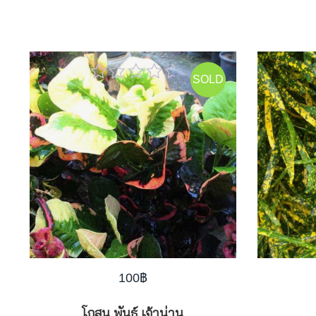
SOLD
0
out
of
5
100
฿
โกสน พันธุ์ เจ้าน่าน