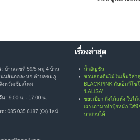
เรื่องล่าสุด
น
: บ้านเลขที่ 59/5 หมู่ 4 บ้าน
น้ำอัญชัน
 ถนนสันกอละหก ตำบลชมภู
ชวนส่องต้นไม้ในเอ็มวีล่าส
ังหวัดเชียงใหม่
BLACKPINK กับเอ็มวีโซโ
‘LALISA’
วัน
: 9.00 น. - 17.00 น.
ขยะเปียก กิ่งไม้แห้ง ใบไม้
เผา เอามาทำปุ๋ยหมัก ใส่พืช
ทร
: 085 035 6187 (Or) ไลน์
นาสวนได้