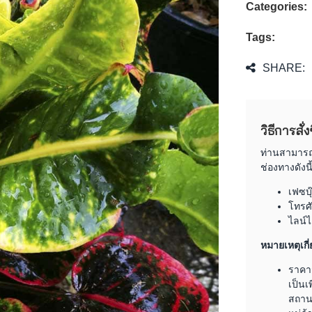
Categories:
Tags:
SHARE:
วิธีการสั่
ท่านสามารถต
ช่องทางดังนี้
เฟซบ
โทรศั
ไลน์
หมายเหตุเกี่
ราคา
เป็นเ
สถานะ