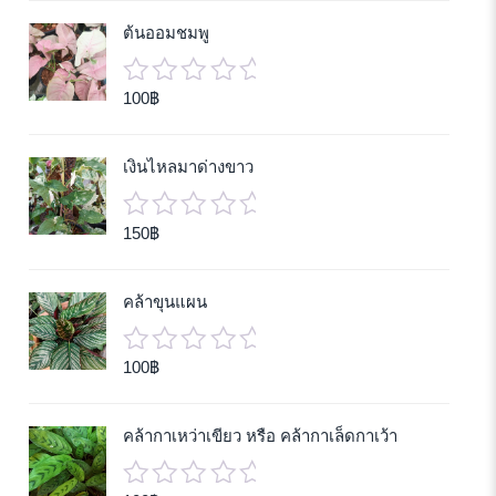
of
ต้นออมชมพู
5
100
฿
0
out
of
เงินไหลมาด่างขาว
5
150
฿
0
out
of
คล้าขุนแผน
5
100
฿
0
out
of
คล้ากาเหว่าเขียว หรือ คล้ากาเล็ดกาเว้า
5