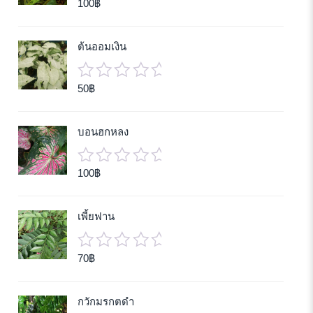
100
฿
0
out
of
ต้นออมเงิน
5
50
฿
0
out
of
บอนฮกหลง
5
100
฿
0
out
of
เพี้ยฟาน
5
70
฿
0
out
of
กวักมรกตดำ
5