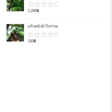
1,200
฿
0
out
of
แก้วหน้าม้าโบราณ
5
150
฿
0
out
of
5