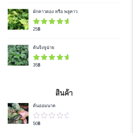
of 5
ผักคาวตอง หรือ พลูคาว
25
฿
5.00
out
of 5
ต้นจิงจูฉ่าย
35
฿
5.00
out
of 5
สินค้า
ต้นออมนาค
50
฿
0
out