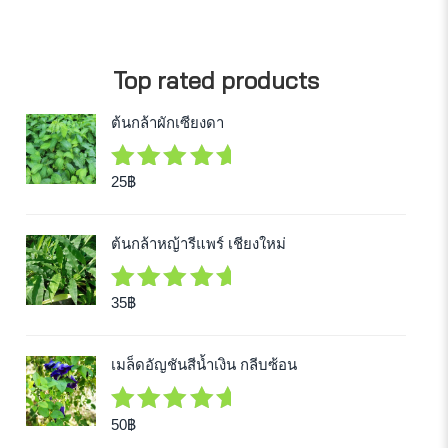
Top rated products
ต้นกล้าผักเซียงดา
25
฿
5.00
out
of 5
ต้นกล้าหญ้ารีแพร์ เชียงใหม่
35
฿
5.00
out
of 5
เมล็ดอัญชันสีน้ำเงิน กลีบซ้อน
50
฿
5.00
out