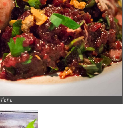
นื้อดิบ