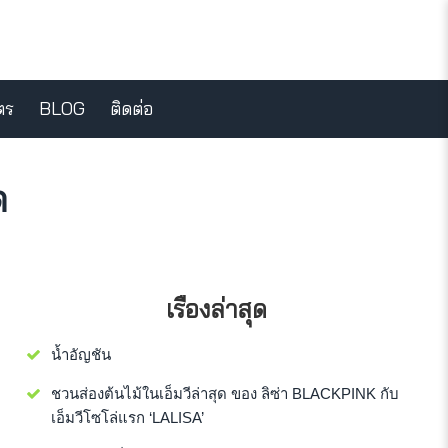
ตร
BLOG
ติดต่อ
ด
เรื่องล่าสุด
น้ำอัญชัน
ชวนส่องต้นไม้ในเอ็มวีล่าสุด ของ ลิซ่า BLACKPINK กับ
เอ็มวีโซโล่แรก ‘LALISA’