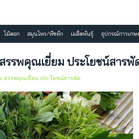
ไม้ดอก
สมุนไพร/พืชผัก
เมล็ดพันธุ์
อุปกรณ์การเกษ
 สรรพคุณเยี่ยม ประโยชน์สารพั
อย สรรพคุณเยี่ยม ประโยชน์สารพัด